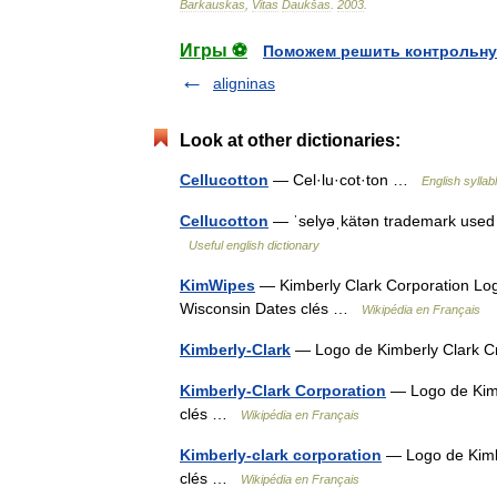
Barkauskas
,
Vitas
Daukšas
.
2003
.
Игры ⚽
Поможем решить контрольну
aligninas
Look at other dictionaries:
Cellucotton
— Cel·lu·cot·ton …
English syllab
Cellucotton
— ˈselyəˌkätən trademark used f
Useful english dictionary
KimWipes
— Kimberly Clark Corporation Log
Wisconsin Dates clés …
Wikipédia en Français
Kimberly-Clark
— Logo de Kimberly Clark C
Kimberly-Clark Corporation
— Logo de Kimb
clés …
Wikipédia en Français
Kimberly-clark corporation
— Logo de Kimbe
clés …
Wikipédia en Français