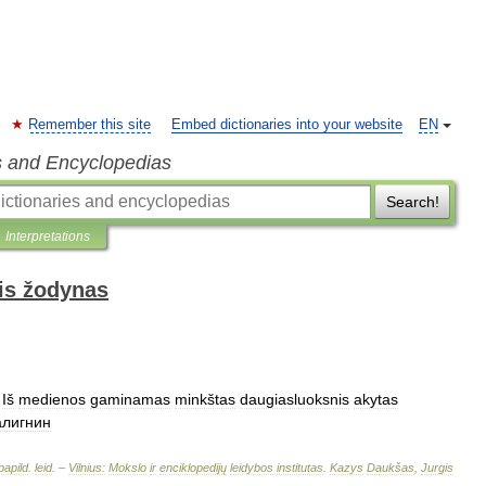
Remember this site
Embed dictionaries into your website
EN
s and Encyclopedias
Search!
Interpretations
is žodynas
Iš
medienos
gaminamas
minkštas
daugiasluoksnis
akytas
алигнин
papild
.
leid
. –
Vilnius:
Mokslo
ir
enciklopedijų
leidybos
institutas
.
Kazys
Daukšas
,
Jurgis