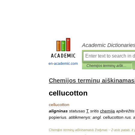
Academic Dictionarie
en-academic.com
Chemijos terminų aiškinamasis žodynas
Chemijos terminų aiškinamas
cellucotton
cellucotton
aligninas
statusas
T
sritis
chemija
apibrėžtis
popierius
.
atitikmenys
:
angl
.
cellucotton
rus
.
Chemijos
terminų
aiškinamasis
žodynas
–
2
-
asis
patais
.
ir