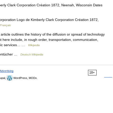
rly Clark Corporation Création 1872, Neenah, Wisconsin Dates
rporation Logo de Kimberly Clark Corporation Création 1872,
 Français
rticle outlines the history of the diffusion or spread of technology
 here include, in rough order, transportation, communication,
public services… …
Wikipedia
chentücher …
Deutsch Wikipedia
Advertising
18+
upal,
WordPress, MODx.