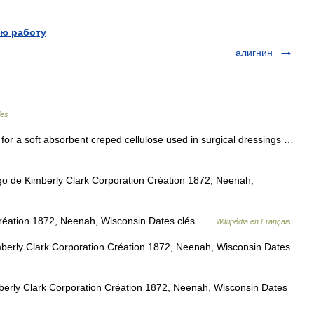
ю работу
алигнин
les
or a soft absorbent creped cellulose used in surgical dressings …
o de Kimberly Clark Corporation Création 1872, Neenah,
réation 1872, Neenah, Wisconsin Dates clés …
Wikipédia en Français
erly Clark Corporation Création 1872, Neenah, Wisconsin Dates
rly Clark Corporation Création 1872, Neenah, Wisconsin Dates