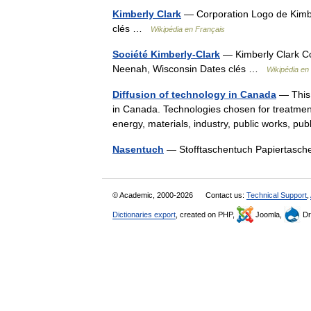
Kimberly Clark
— Corporation Logo de Kimbe
clés …
Wikipédia en Français
Société Kimberly-Clark
— Kimberly Clark Co
Neenah, Wisconsin Dates clés …
Wikipédia en
Diffusion of technology in Canada
— This a
in Canada. Technologies chosen for treatment
energy, materials, industry, public works, 
Nasentuch
— Stofftaschentuch Papiertas
© Academic, 2000-2026
Contact us:
Technical Support
,
Dictionaries export
, created on PHP,
Joomla,
Dr